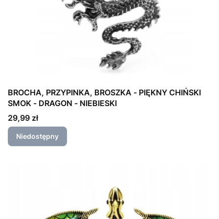
BROCHA, PRZYPINKA, BROSZKA - PIĘKNY CHIŃSKI
SMOK - DRAGON - NIEBIESKI
Cena
29,99 zł
Niedostępny