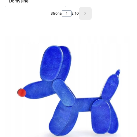
Domyślne
Strona
z 10
Następne produkty