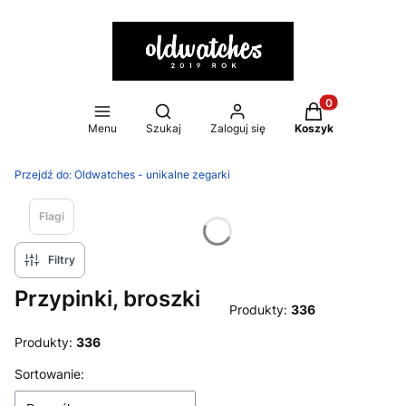
Otwórz wyszukiwarkę
Produkty w kosz
Menu
Szukaj
Zaloguj się
Koszyk
Przejdź do:
Oldwatches - unikalne zegarki
Flagi
Filtry
Przypinki, broszki
Produkty:
336
Produkty:
336
Lista produktów
Sortowanie: