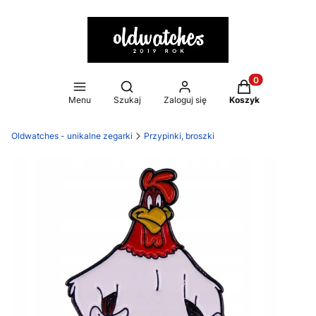
Otwórz wyszukiwarkę
Produkty w kosz
Menu
Szukaj
Zaloguj się
Koszyk
Oldwatches - unikalne zegarki
Przypinki, broszki