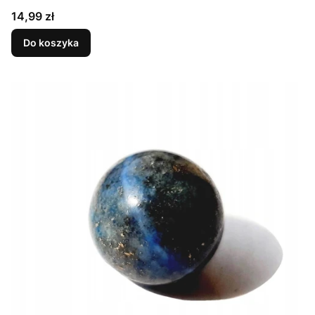
Cena
14,99 zł
Do koszyka