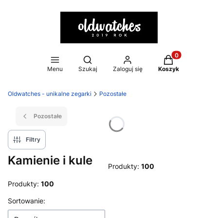
Otwórz wyszukiwarkę
Produkty w kosz
Menu
Szukaj
Zaloguj się
Koszyk
Oldwatches - unikalne zegarki
Pozostałe
Pozostałe
Filtry
Kamienie i kule
Produkty:
100
Produkty:
100
Lista produktów
Sortowanie: