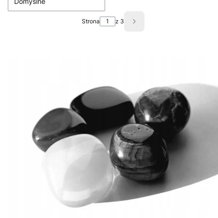
Domyślne
Strona
z 3
Następne produkty