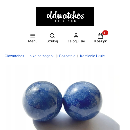
Otwórz wyszukiwarkę
Produkty w kosz
Menu
Szukaj
Zaloguj się
Koszyk
Oldwatches - unikalne zegarki
Pozostałe
Kamienie i kule