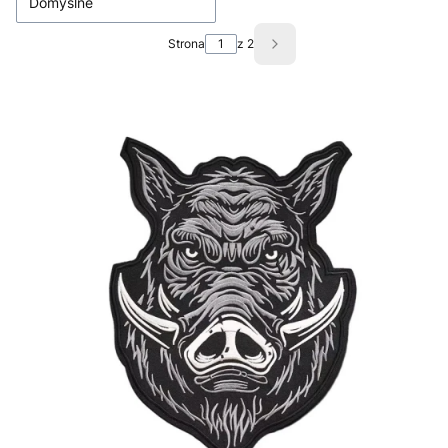
Domyślne
Strona
z 2
Następne produkty