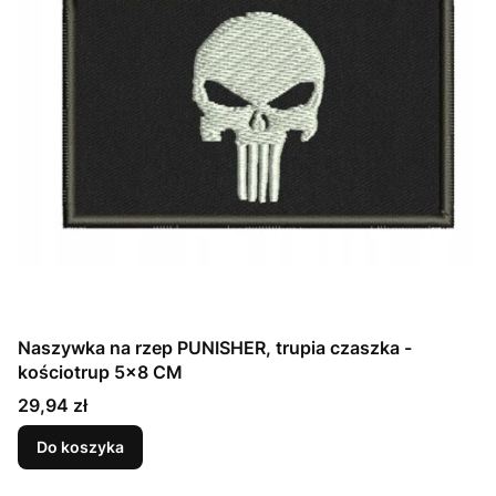
Naszywka na rzep PUNISHER, trupia czaszka -
kościotrup 5x8 CM
Cena
29,94 zł
Do koszyka