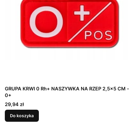
GRUPA KRWI 0 Rh+ NASZYWKA NA RZEP 2,5x5 CM -
0+
Cena
29,94 zł
Do koszyka