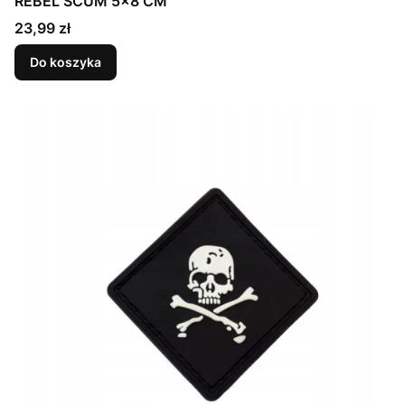
REBEL SCUM 5x8 CM
Cena
23,99 zł
Do koszyka