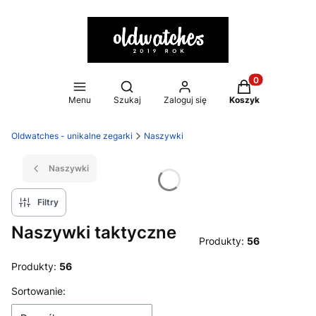
Otwórz wyszukiwarkę
Produkty w kosz
Menu
Szukaj
Zaloguj się
Koszyk
Oldwatches - unikalne zegarki
Naszywki
Naszywki
Filtry
Naszywki taktyczne
Produkty:
56
Produkty:
56
Lista produktów
Sortowanie: