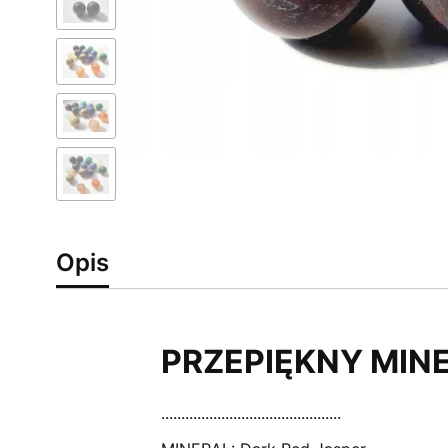
Opis
PRZEPIĘKNY MINE
.............................................