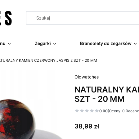
nu
Zegarki
Bransolety do zegarków
TURALNY KAMIEŃ CZERWONY JASPIS 2 SZT - 20 MM
Oldwatches
NATURALNY KA
SZT - 20 MM
0.00
(Oceny: 0 Recenzj
Cena
38,99 zł