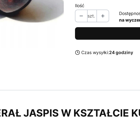
Ilość
Dostępno
szt.
na wycze
Czas wysyłki:
24 godziny
RAŁ JASPIS W KSZTAŁCIE K