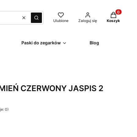
Produkty w k
Wyczyść
Szukaj
Ulubione
Zaloguj się
Koszyk
Paski do zegarków
Blog
MIEŃ CZERWONY JASPIS 2
e: 0)