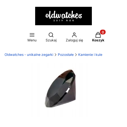
Otwórz wyszukiwarkę
Produkty w kosz
Menu
Szukaj
Zaloguj się
Koszyk
Oldwatches - unikalne zegarki
Pozostałe
Kamienie i kule