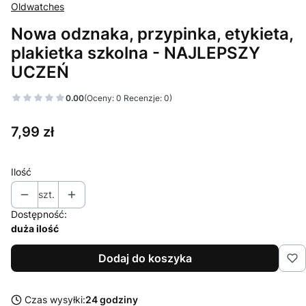
Oldwatches
Nowa odznaka, przypinka, etykieta,
plakietka szkolna - NAJLEPSZY
UCZEŃ
0.00
(Oceny: 0 Recenzje: 0)
Cena
7,99 zł
Ilość
szt.
Dostępność:
duża ilość
Dodaj do koszyka
Czas wysyłki:
24 godziny