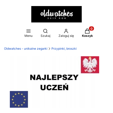
Otwórz wyszukiwarkę
Produkty w kosz
Menu
Szukaj
Zaloguj się
Koszyk
Oldwatches - unikalne zegarki
Przypinki, broszki