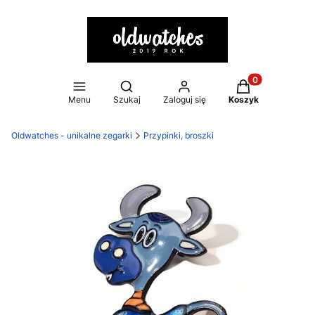
Otwórz wyszukiwarkę
Produkty w kosz
Menu
Szukaj
Zaloguj się
Koszyk
Oldwatches - unikalne zegarki
Przypinki, broszki