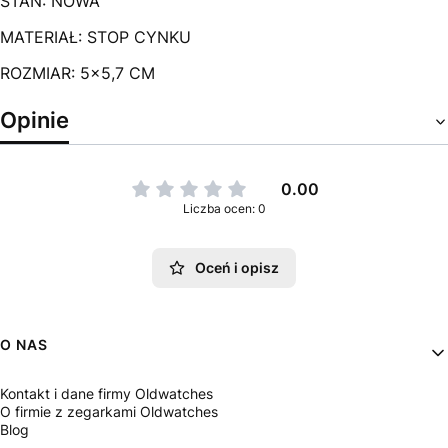
STAN: NOWA
MATERIAŁ: STOP CYNKU
ROZMIAR: 5x5,7 CM
Opinie
0.00
Liczba ocen: 0
Oceń i opisz
Linki w stopce
O NAS
Kontakt i dane firmy Oldwatches
O firmie z zegarkami Oldwatches
Blog