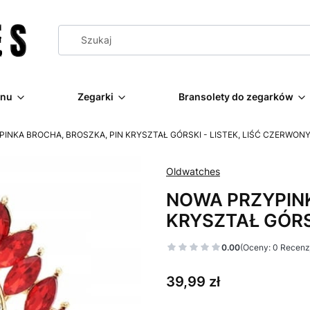
nu
Zegarki
Bransolety do zegarków
INKA BROCHA, BROSZKA, PIN KRYSZTAŁ GÓRSKI - LISTEK, LIŚĆ CZERWON
Oldwatches
NOWA PRZYPINK
KRYSZTAŁ GÓRS
0.00
(Oceny: 0 Recenzj
Cena
39,99 zł