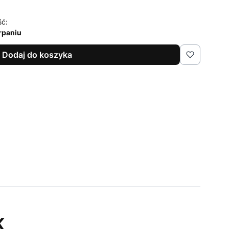
ść:
rpaniu
Dodaj do koszyka
K