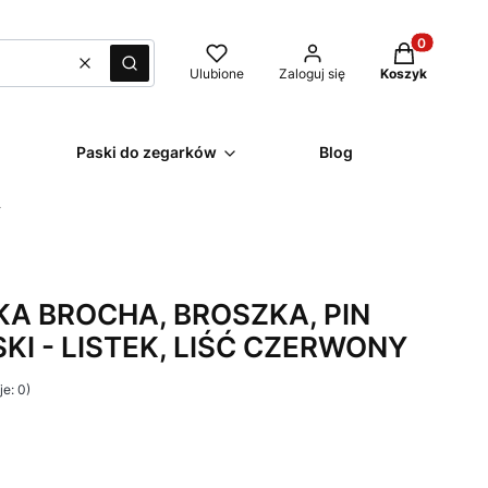
Produkty w k
Wyczyść
Szukaj
Ulubione
Zaloguj się
Koszyk
Paski do zegarków
Blog
Y
A BROCHA, BROSZKA, PIN
KI - LISTEK, LIŚĆ CZERWONY
e: 0)