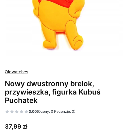
Oldwatches
Nowy dwustronny brelok,
przywieszka, figurka Kubuś
Puchatek
0.00
(Oceny: 0 Recenzje: 0)
Cena
37,99 zł