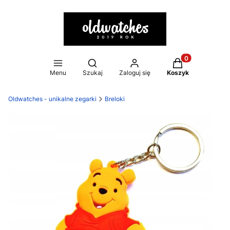
Otwórz wyszukiwarkę
Produkty w kosz
Menu
Szukaj
Zaloguj się
Koszyk
Oldwatches - unikalne zegarki
Breloki