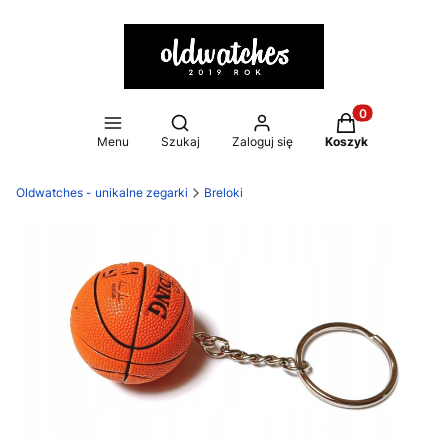
Otwórz wyszukiwarkę
Produkty w kosz
Menu
Szukaj
Zaloguj się
Koszyk
Oldwatches - unikalne zegarki
Breloki