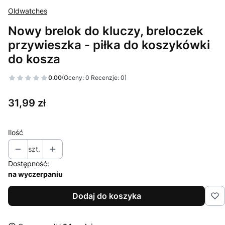
Oldwatches
Nowy brelok do kluczy, breloczek
przywieszka - piłka do koszykówki
do kosza
0.00
(Oceny: 0 Recenzje: 0)
Cena
31,99 zł
Ilość
szt.
Dostępność:
na wyczerpaniu
Dodaj do koszyka