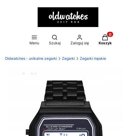
Otwórz wyszukiwarkę
Produkty w kosz
Menu
Szukaj
Zaloguj się
Koszyk
Oldwatches - unikalne zegarki
Zegarki
Zegarki męskie