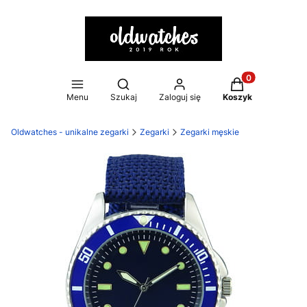
Otwórz wyszukiwarkę
Produkty w kosz
Menu
Szukaj
Zaloguj się
Koszyk
Oldwatches - unikalne zegarki
Zegarki
Zegarki męskie