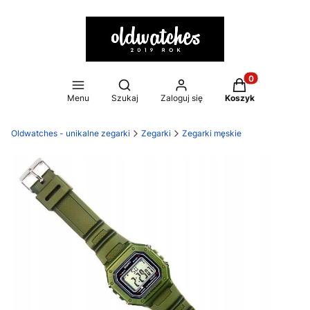
Otwórz wyszukiwarkę
Produkty w kosz
Menu
Szukaj
Zaloguj się
Koszyk
Oldwatches - unikalne zegarki
Zegarki
Zegarki męskie