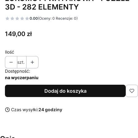
3D - 282 ELEMENTY
0.00
(Oceny: 0 Recenzje: 0)
Cena
149,00 zł
Ilość
szt.
Dostępność:
na wyczerpaniu
Dodaj do koszyka
Czas wysyłki:
24 godziny