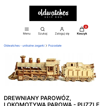
Otwórz wyszukiwarkę
Produkty w kosz
Menu
Szukaj
Zaloguj się
Koszyk
Oldwatches - unikalne zegarki
Pozostałe
DREWNIANY PAROWÓZ,
LOKOMOTYWA PAROWA - PUZZLE